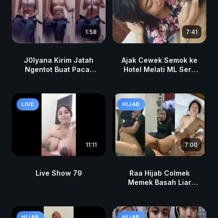
1:58
7:41
J0lyana Kirim Jatah
Ajak Cewek Semok ke
Ngentot Buat Pacar
Hotel Melati ML Seru
LDR
Indonesia Viral Hot
Terbaru
LIVE
HIJAB
11:11
7:00
Live Show 79
Raa Hijab Colmek
Memek Basah Liar
Depan TV Ngaceng
HIJAB
HIJAB